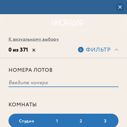
К визуальному выбору
0 из 371
ФИЛЬТР
6
НОМЕРА ЛОТОВ
Выбранным фильтрам не
соответствует ни одного лота
КОМНАТЫ
Студия
1
2
3