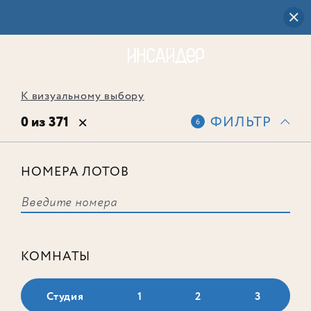
К визуальному выбору
0 из 371
ФИЛЬТР
6
НОМЕРА ЛОТОВ
Выбранным фильтрам не
соответствует ни одного лота
КОМНАТЫ
Студия
1
2
3