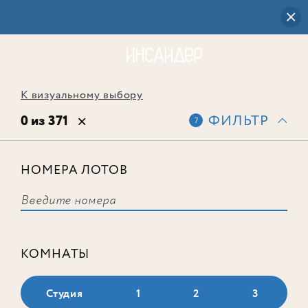
К визуальному выбору
0 из 371
ФИЛЬТР
7
НОМЕРА ЛОТОВ
Выбранным фильтрам не
соответствует ни одного лота
КОМНАТЫ
Студия
1
2
3