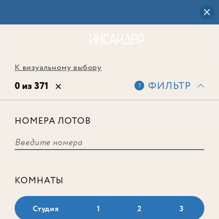
К визуальному выбору
0 из 371
ФИЛЬТР
7
НОМЕРА ЛОТОВ
Выбранным фильтрам не
соответствует ни одного лота
КОМНАТЫ
Студия
1
2
3