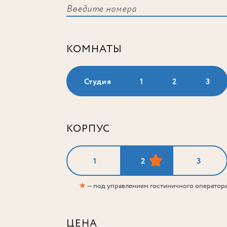
КОМНАТЫ
Студия
1
2
3
КОРПУС
1
2
3
★
— под управлением гостиничного оператор
ЦЕНА