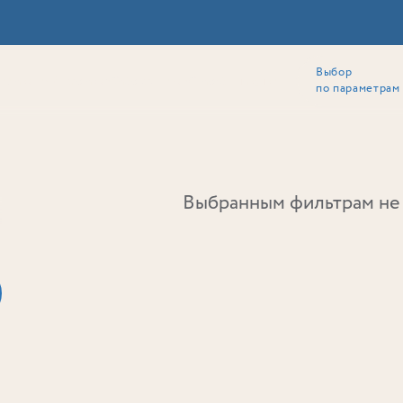
Выбор
ии
Локация
Инвесторам
Собственникам
Способы покупки
по параметрам
Ь
Выбранным фильтрам не 