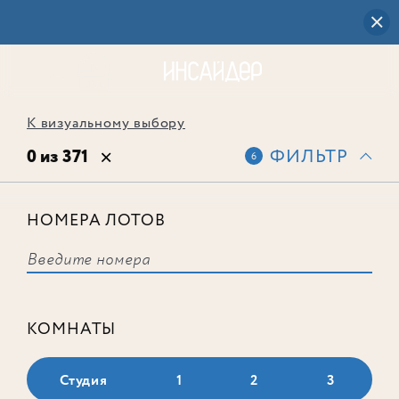
К визуальному выбору
0 из 371
ФИЛЬТР
6
НОМЕРА ЛОТОВ
Выбранным фильтрам не
соответствует ни одного лота
КОМНАТЫ
Студия
1
2
3