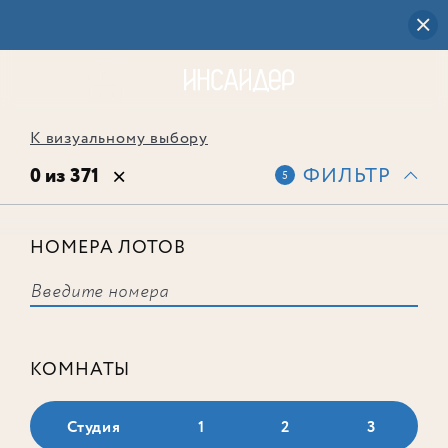
К визуальному выбору
0 из 371
ФИЛЬТР
5
НОМЕРА ЛОТОВ
Выбранным фильтрам не
соответствует ни одного лота
КОМНАТЫ
Студия
1
2
3