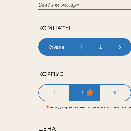
КОМНАТЫ
Студия
1
2
3
КОРПУС
1
2
3
★
— под управлением гостиничного оператор
ЦЕНА