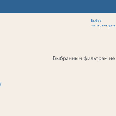
Выбор
ии
Локация
Инвесторам
Собственникам
Способы покупки
по параметрам
Ь
Выбранным фильтрам не 