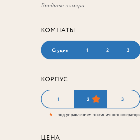
КОМНАТЫ
Студия
1
2
3
КОРПУС
1
2
3
★
— под управлением гостиничного оператор
ЦЕНА