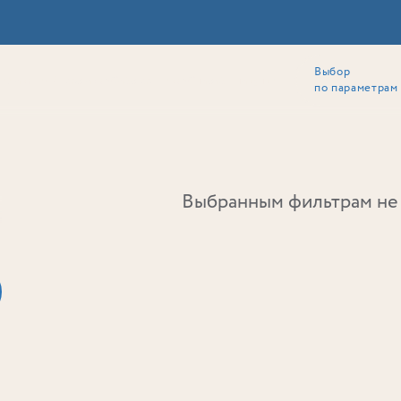
Выбор
ии
Локация
Инвесторам
Собственникам
Способы покупки
по параметрам
Ь
Выбранным фильтрам не 