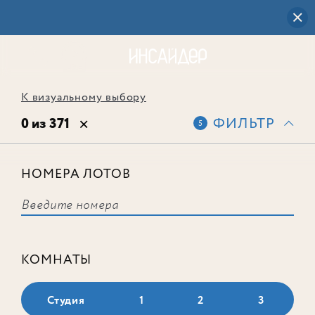
К визуальному выбору
0 из 371
ФИЛЬТР
5
НОМЕРА ЛОТОВ
Выбранным фильтрам не
соответствует ни одного лота
КОМНАТЫ
Студия
1
2
3