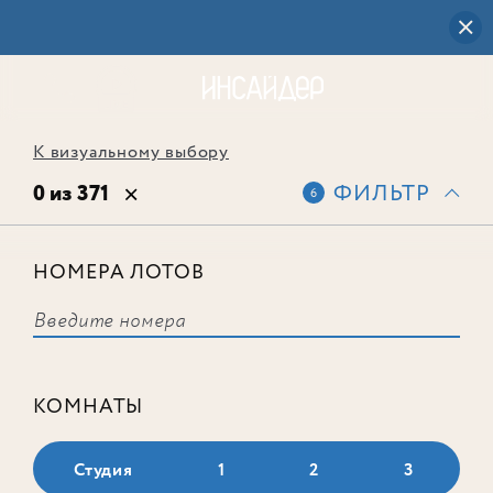
К визуальному выбору
0 из 371
ФИЛЬТР
6
НОМЕРА ЛОТОВ
Выбранным фильтрам не
соответствует ни одного лота
КОМНАТЫ
Студия
1
2
3