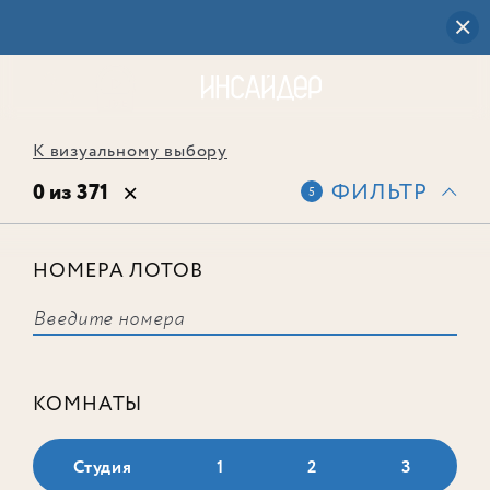
К визуальному выбору
0 из 371
ФИЛЬТР
5
НОМЕРА ЛОТОВ
Выбранным фильтрам не
соответствует ни одного лота
КОМНАТЫ
Студия
1
2
3