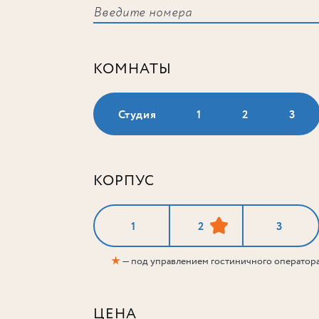
КОМНАТЫ
Студия
1
2
3
КОРПУС
1
2
3
★
— под управлением гостиничного оператор
ЦЕНА