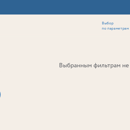
Выбор
ии
Локация
Инвесторам
Собственникам
Способы покупки
по параметрам
Ь
Выбранным фильтрам не 