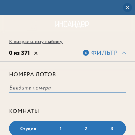
К визуальному выбору
0 из 371
ФИЛЬТР
6
НОМЕРА ЛОТОВ
Выбранным фильтрам не
соответствует ни одного лота
КОМНАТЫ
Студия
1
2
3