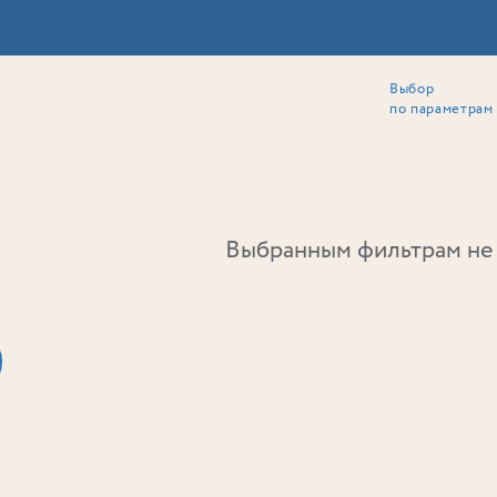
Выбор
ии
Локация
Инвесторам
Собственникам
Способы покупки
по параметрам
Ь
Выбранным фильтрам не 