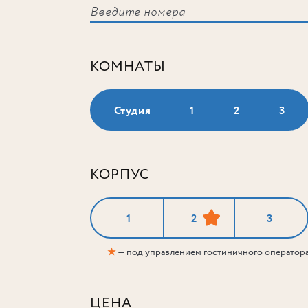
КОМНАТЫ
Студия
1
2
3
КОРПУС
1
2
3
★
— под управлением гостиничного оператор
ЦЕНА