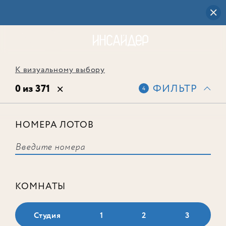
К визуальному выбору
0 из 371
ФИЛЬТР
4
НОМЕРА ЛОТОВ
Выбранным фильтрам не
соответствует ни одного лота
КОМНАТЫ
Студия
1
2
3