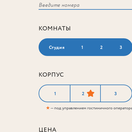
КОМНАТЫ
Студия
1
2
3
КОРПУС
1
2
3
★
— под управлением гостиничного оператор
ЦЕНА