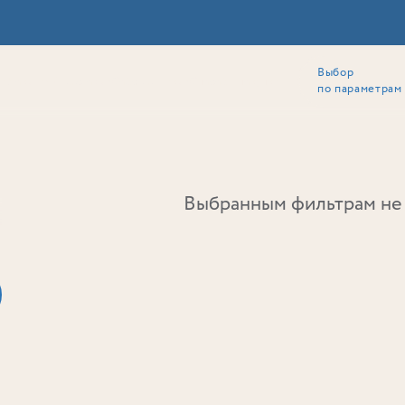
Выбор
ии
Локация
Инвесторам
Собственникам
Способы покупки
по параметрам
Ь
Выбранным фильтрам не 