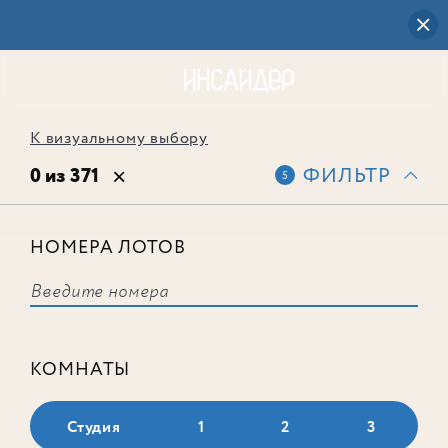
К визуальному выбору
0 из 371
ФИЛЬТР
5
НОМЕРА ЛОТОВ
Выбранным фильтрам не
соответствует ни одного лота
КОМНАТЫ
Студия
1
2
3