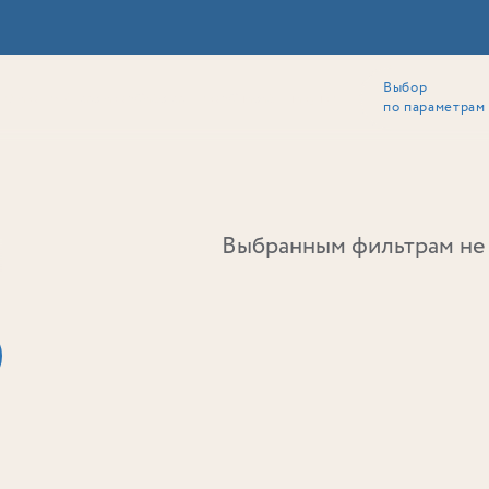
Выбор
ии
Локация
Инвесторам
Собственникам
Способы покупки
по параметрам
Ь
Выбранным фильтрам не 