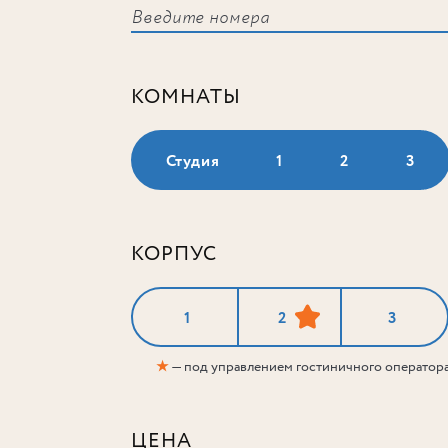
КОМНАТЫ
Студия
1
2
3
КОРПУС
1
2
3
★
— под управлением гостиничного оператор
ЦЕНА