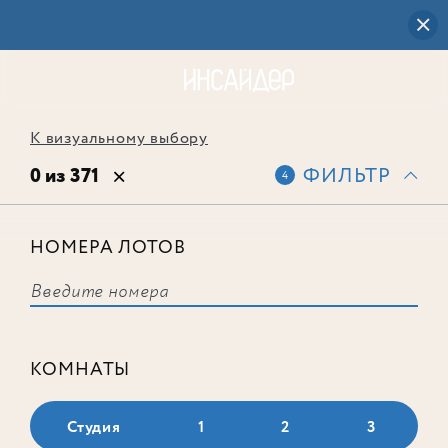
К визуальному выбору
0 из 371
ФИЛЬТР
4
НОМЕРА ЛОТОВ
Выбранным фильтрам не
соответствует ни одного лота
КОМНАТЫ
Студия
1
2
3