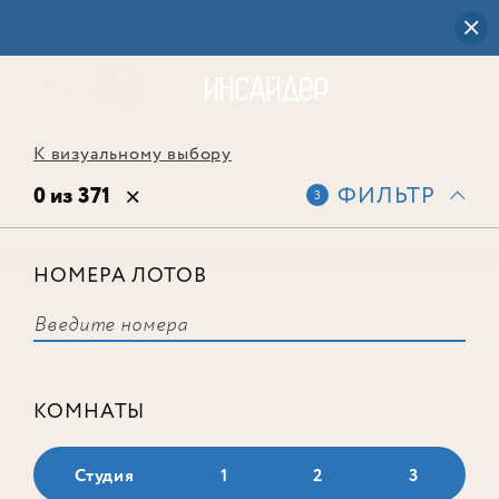
К визуальному выбору
0 из 371
ФИЛЬТР
3
НОМЕРА ЛОТОВ
Выбранным фильтрам не
соответствует ни одного лота
КОМНАТЫ
Студия
1
2
3