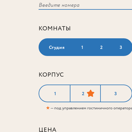
КОМНАТЫ
Студия
1
2
3
КОРПУС
1
2
3
★
— под управлением гостиничного оператор
ЦЕНА