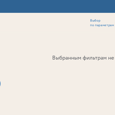
Выбор
ии
Локация
Инвесторам
Собственникам
Способы покупки
по параметрам
Ь
Выбранным фильтрам не 