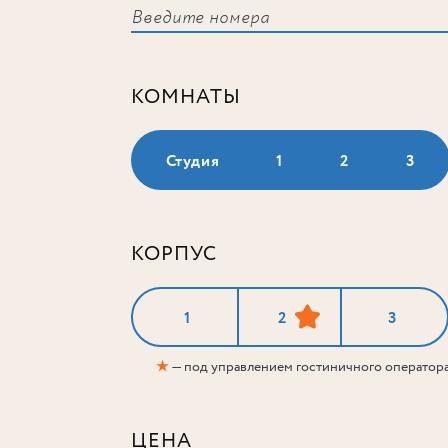
КОМНАТЫ
Студия
1
2
3
КОРПУС
1
2
3
★
— под управлением гостиничного оператор
ЦЕНА