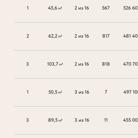
1
45,6
2 из 16
567
526 60
м²
2
62,2
2 из 16
817
481 40
м²
3
103,7
2 из 16
818
470 70
м²
1
50,5
3 из 16
7
497 10
м²
3
89,5
3 из 16
11
455 00
м²