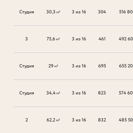
Студия
30,3
3 из 16
304
516 80
м²
3
75,6
3 из 16
461
492 6
м²
Студия
29
3 из 16
695
655 20
м²
Студия
34,4
3 из 16
823
574 60
м²
2
62,2
3 из 16
832
485 5
м²