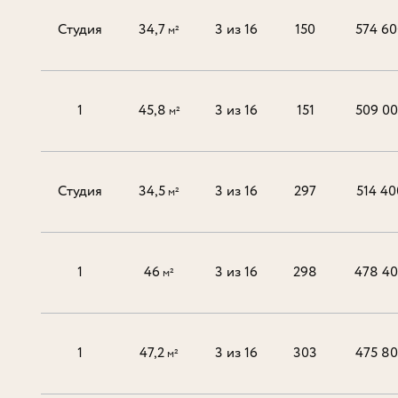
Студия
34,7
3 из 16
150
574 60
м²
1
45,8
3 из 16
151
509 0
м²
Студия
34,5
3 из 16
297
514 40
м²
1
46
3 из 16
298
478 4
м²
1
47,2
3 из 16
303
475 8
м²