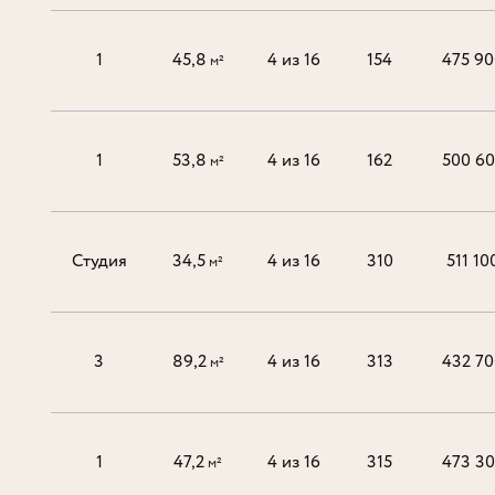
1
45,8
4 из 16
154
475 90
м²
1
53,8
4 из 16
162
500 6
м²
Студия
34,5
4 из 16
310
511 10
м²
3
89,2
4 из 16
313
432 70
м²
1
47,2
4 из 16
315
473 3
м²