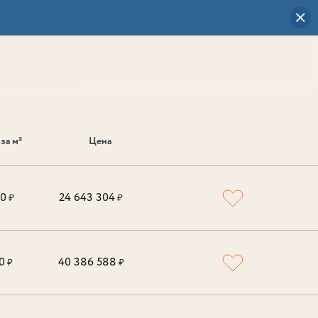
Визуальный
выбор
0
за м²
Цена
00
24 643 304
₽
₽
0
40 386 588
₽
₽