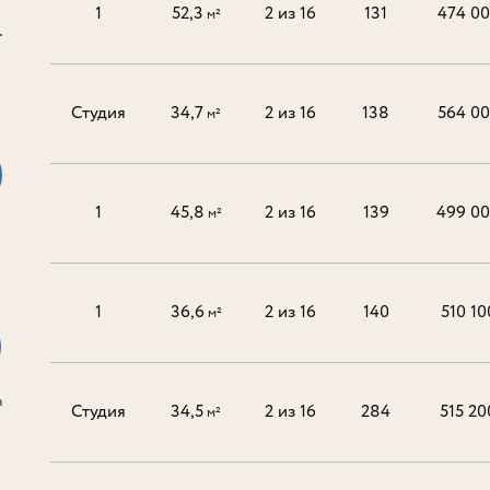
1
52,3
2 из 16
131
474 0
м²
Студия
34,7
2 из 16
138
564 0
м²
1
45,8
2 из 16
139
499 0
м²
1
36,6
2 из 16
140
510 10
м²
а
Студия
34,5
2 из 16
284
515 20
м²