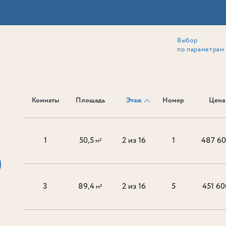
Выбор
ии
Локация
Инвесторам
Собственникам
Способы покупки
по параметрам
Комнаты
Площадь
Этаж
Номер
Цена 
Ь
1
50,5
2 из 16
1
487 6
м²
3
89,4
2 из 16
5
451 60
м²