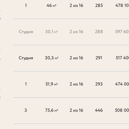
1
46
2 из 16
285
478 10
м²
₽
Студия
30,1
2 из 16
288
597 60
м²
Студия
30,3
2 из 16
291
517 40
м²
6
1
51,9
2 из 16
293
474 0
м²
²
3
75,6
2 из 16
446
508 0
м²