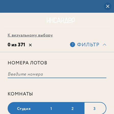
К визуальному выбору
0 из 371
ФИЛЬТР
7
НОМЕРА ЛОТОВ
Выбранным фильтрам не
соответствует ни одного лота
КОМНАТЫ
Студия
1
2
3