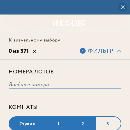
К визуальному выбору
0 из 371
ФИЛЬТР
5
НОМЕРА ЛОТОВ
Выбранным фильтрам не
соответствует ни одного лота
КОМНАТЫ
Студия
1
2
3