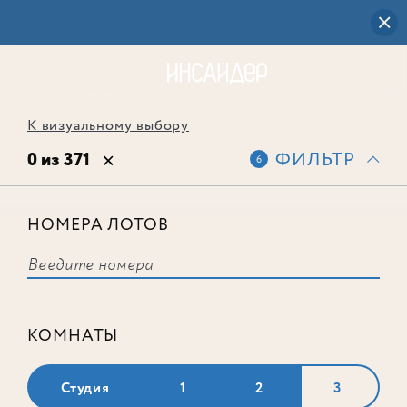
К визуальному выбору
0 из 371
ФИЛЬТР
6
НОМЕРА ЛОТОВ
Выбранным фильтрам не
соответствует ни одного лота
КОМНАТЫ
Студия
1
2
3