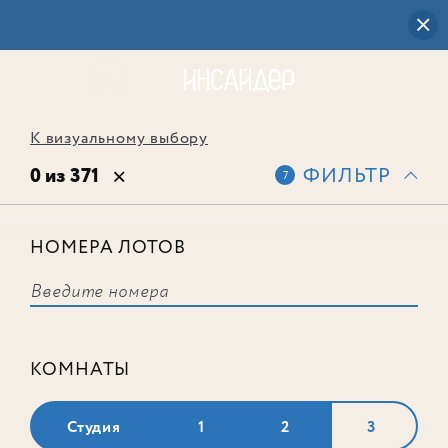
К визуальному выбору
0 из 371
ФИЛЬТР
7
НОМЕРА ЛОТОВ
Выбранным фильтрам не
соответствует ни одного лота
КОМНАТЫ
Студия
1
2
3