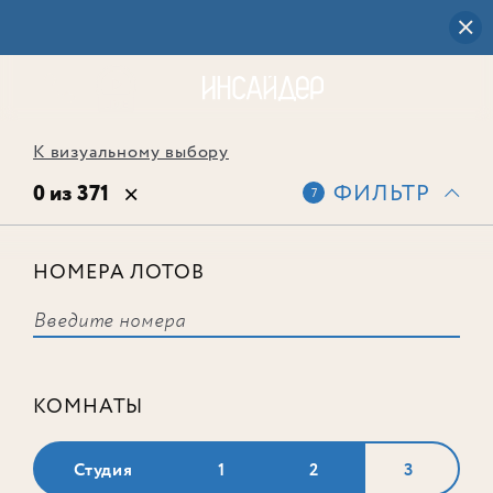
К визуальному выбору
0 из 371
ФИЛЬТР
7
НОМЕРА ЛОТОВ
Выбранным фильтрам не
соответствует ни одного лота
КОМНАТЫ
Студия
1
2
3