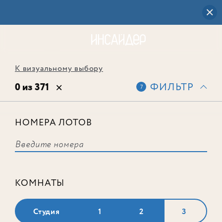
К визуальному выбору
0 из 371
ФИЛЬТР
7
НОМЕРА ЛОТОВ
Выбранным фильтрам не
соответствует ни одного лота
КОМНАТЫ
Студия
1
2
3