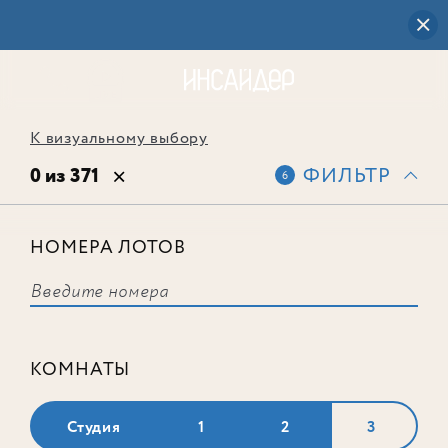
К визуальному выбору
0 из 371
ФИЛЬТР
6
НОМЕРА ЛОТОВ
Выбранным фильтрам не
соответствует ни одного лота
КОМНАТЫ
Студия
1
2
3