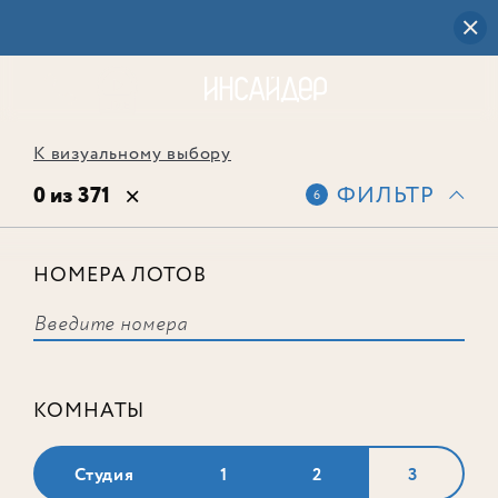
К визуальному выбору
0 из 371
ФИЛЬТР
6
НОМЕРА ЛОТОВ
Выбранным фильтрам не
соответствует ни одного лота
КОМНАТЫ
Студия
1
2
3