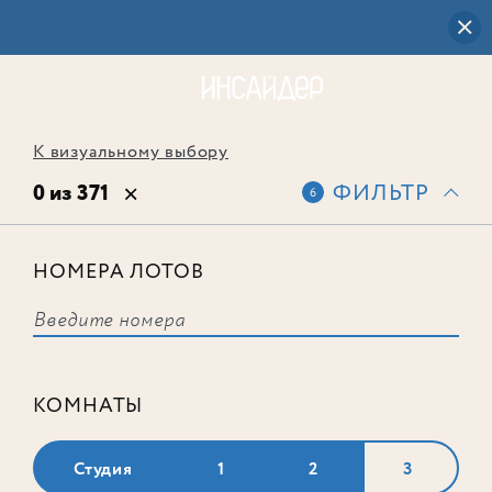
К визуальному выбору
0 из 371
ФИЛЬТР
6
НОМЕРА ЛОТОВ
Выбранным фильтрам не
соответствует ни одного лота
КОМНАТЫ
Студия
1
2
3