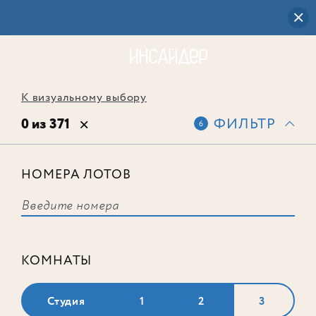
К визуальному выбору
0 из 371
ФИЛЬТР
6
НОМЕРА ЛОТОВ
Выбранным фильтрам не
соответствует ни одного лота
КОМНАТЫ
Студия
1
2
3