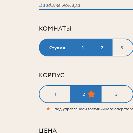
КОМНАТЫ
Студия
1
2
3
КОРПУС
1
2
3
★
— под управлением гостиничного оператор
ЦЕНА