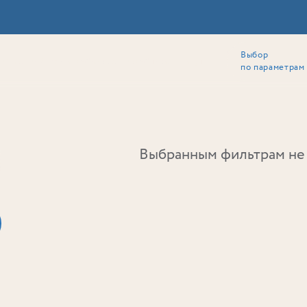
Выбор
ии
Локация
Инвесторам
Собственникам
Способы покупки
по параметрам
Ь
Выбранным фильтрам не 