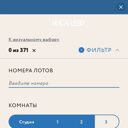
К визуальному выбору
0 из 371
ФИЛЬТР
5
НОМЕРА ЛОТОВ
Выбранным фильтрам не
соответствует ни одного лота
КОМНАТЫ
Студия
1
2
3