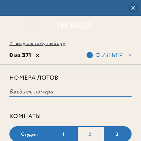
К визуальному выбору
0 из 371
ФИЛЬТР
7
НОМЕРА ЛОТОВ
Выбранным фильтрам не
соответствует ни одного лота
КОМНАТЫ
Студия
1
2
3