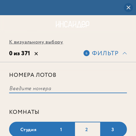
К визуальному выбору
0 из 371
ФИЛЬТР
6
НОМЕРА ЛОТОВ
Выбранным фильтрам не
соответствует ни одного лота
КОМНАТЫ
Студия
1
2
3