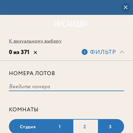
К визуальному выбору
0 из 371
ФИЛЬТР
5
НОМЕРА ЛОТОВ
Выбранным фильтрам не
соответствует ни одного лота
КОМНАТЫ
Студия
1
2
3