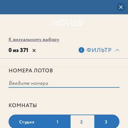
К визуальному выбору
0 из 371
ФИЛЬТР
5
НОМЕРА ЛОТОВ
Выбранным фильтрам не
соответствует ни одного лота
КОМНАТЫ
Студия
1
2
3