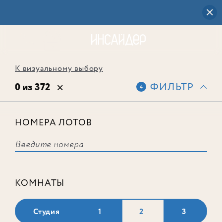
К визуальному выбору
0 из 372
ФИЛЬТР
4
НОМЕРА ЛОТОВ
Выбранным фильтрам не
соответствует ни одного лота
КОМНАТЫ
Студия
1
2
3