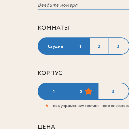
КОМНАТЫ
Студия
1
2
3
КОРПУС
1
2
3
★
— под управлением гостиничного оператор
ЦЕНА