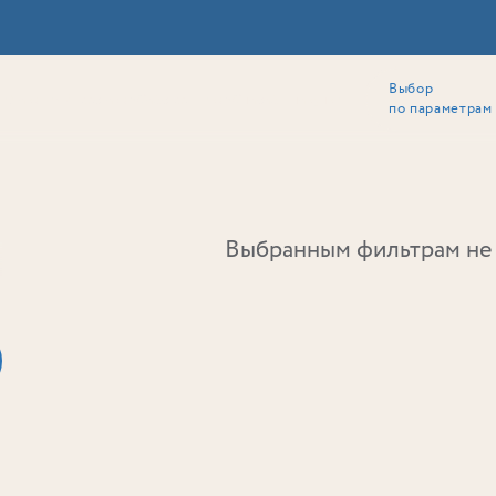
Выбор
ии
Локация
Инвесторам
Собственникам
Способы покупки
по параметрам
Ь
Выбранным фильтрам не 