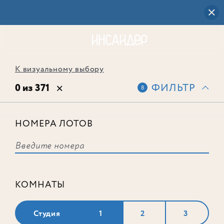
К визуальному выбору
0 из 371
ФИЛЬТР
8
НОМЕРА ЛОТОВ
Выбранным фильтрам не
соответствует ни одного лота
КОМНАТЫ
Студия
1
2
3