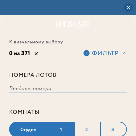
К визуальному выбору
0 из 371
ФИЛЬТР
7
НОМЕРА ЛОТОВ
Выбранным фильтрам не
соответствует ни одного лота
КОМНАТЫ
Студия
1
2
3