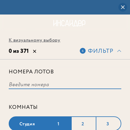
К визуальному выбору
0 из 371
ФИЛЬТР
6
НОМЕРА ЛОТОВ
Выбранным фильтрам не
соответствует ни одного лота
КОМНАТЫ
Студия
1
2
3