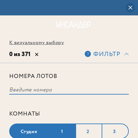
К визуальному выбору
0 из 371
ФИЛЬТР
7
НОМЕРА ЛОТОВ
Выбранным фильтрам не
соответствует ни одного лота
КОМНАТЫ
Студия
1
2
3