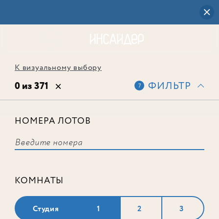
К визуальному выбору
0 из 371
ФИЛЬТР
7
НОМЕРА ЛОТОВ
Выбранным фильтрам не
соответствует ни одного лота
КОМНАТЫ
Студия
1
2
3