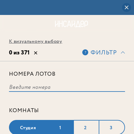
К визуальному выбору
0 из 371
ФИЛЬТР
7
НОМЕРА ЛОТОВ
Выбранным фильтрам не
соответствует ни одного лота
КОМНАТЫ
Студия
1
2
3