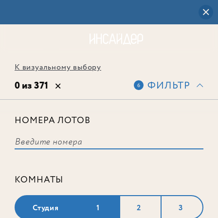
К визуальному выбору
0 из 371
ФИЛЬТР
6
НОМЕРА ЛОТОВ
Выбранным фильтрам не
соответствует ни одного лота
КОМНАТЫ
Студия
1
2
3