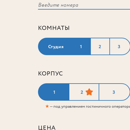
КОМНАТЫ
Студия
1
2
3
КОРПУС
1
2
3
★
— под управлением гостиничного оператор
ЦЕНА