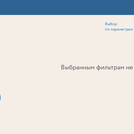
Выбор
ии
Локация
Инвесторам
Собственникам
Способы покупки
по параметрам
Ь
Выбранным фильтрам не 