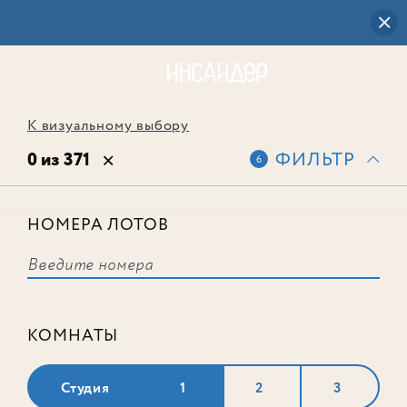
К визуальному выбору
0 из 371
ФИЛЬТР
6
НОМЕРА ЛОТОВ
Выбранным фильтрам не
соответствует ни одного лота
КОМНАТЫ
Студия
1
2
3